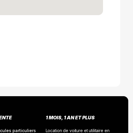
VENTE
1 MOIS, 1 AN ET PLUS
cules particuliers
Location de voiture et utilitaire en